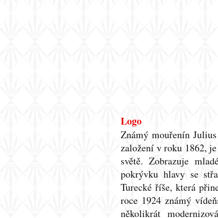
Logo
Známý mouřenín Julius 
založení v roku 1862, 
světě. Zobrazuje mlad
pokrývku hlavy se střa
Turecké říše, která při
roce 1924 známý vídeňs
několikrát modernizov