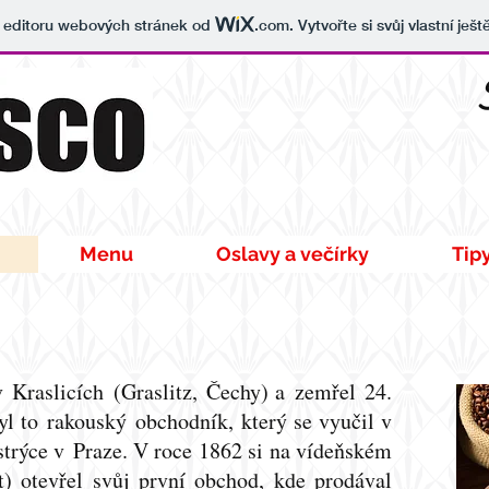
v editoru webových stránek od
.com
. Vytvořte si svůj vlastní ješ
Menu
Oslavy a večírky
Tip
 Kraslicích (
Graslitz
,
Čechy
) a zemřel
24.
yl to
rakouský
obchodník, který se vyučil v
strýce v
Praze
. V roce 1862 si na vídeňském
) otevřel svůj první obchod, kde prodával