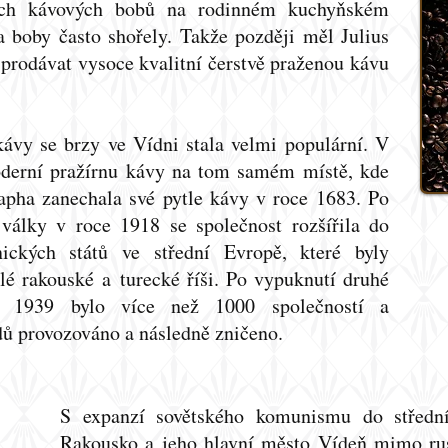
ých kávových bobů na rodinném kuchyňském
 boby často shořely. Takže později měl Julius
 prodávat vysoce kvalitní čerstvě praženou kávu
ávy se brzy ve Vídni stala velmi populární. V
oderní pražírnu kávy na tom samém místě, kde
pha zanechala své pytle kávy v roce 1683. Po
 války v roce 1918 se společnost rozšířila do
ckých států ve střední Evropě, které byly
lé rakouské a turecké říši. Po vypuknutí druhé
e 1939 bylo více než 1000 společností a
ů provozováno a následně zničeno.
S expanzí sovětského komunismu do středn
Rakousko a jeho hlavní město Vídeň mimo rus