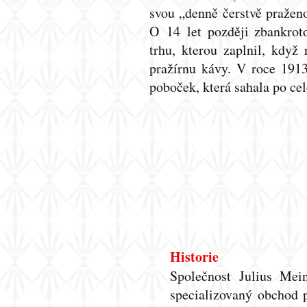
svou „denně čerstvě praže
O 14 let později zbankrot
trhu, kterou zaplnil, když
pražírnu kávy. V roce 191
poboček, která sahala po ce
Historie
Společnost Julius Mei
specializovaný obchod p