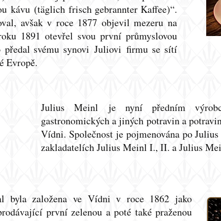
nou
kávu
(täglich frisch gebrannter Kaffee)“.
oval, avšak v roce 1877 objevil mezeru na
 roku 1891 otevřel svou první průmyslovou
3 předal svému synovi
Juliovi
firmu se sítí
lé Evropě.
Julius Meinl je nyní předním výrob
gastronomických a jiných potravin a potravi
Vídni. Společnost je pojmenována po Julius
zakladatelích Julius Meinl I., II. a Julius Mei
nl byla založena ve Vídni v roce 1862 jako
rodávající první zelenou a poté také praženou