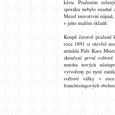
kávu. Pražením zelen
sporáku nebylo snadné a
Meinl inovativní nápad,
v jeho malém skladě.
Koupě čerstvě pražené k
roce 1891 si otevřel m
armáda Paši Kara Musta
skončení první světové
mnoha nových nástupni
vytvořeny po nyní zanik
světové války v roc
franchisingových obchod