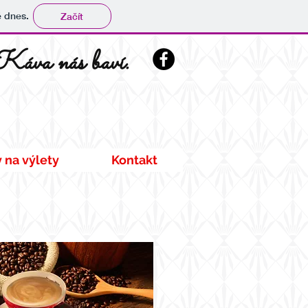
tě dnes.
Začít
Káva nás baví.
y na výlety
Kontakt