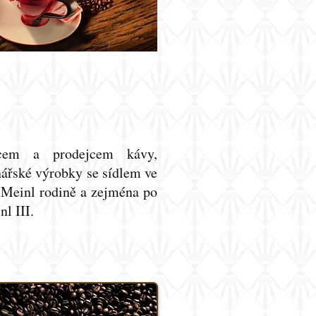
cem a prodejcem kávy,
nářské výrobky se sídlem ve
 Meinl rodině a zejména po
nl III.