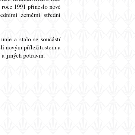
v roce 1991 přineslo nové
sedními zeměmi střední
nie a stalo se součástí
elí novým příležitostem a
 a jiných potravin.