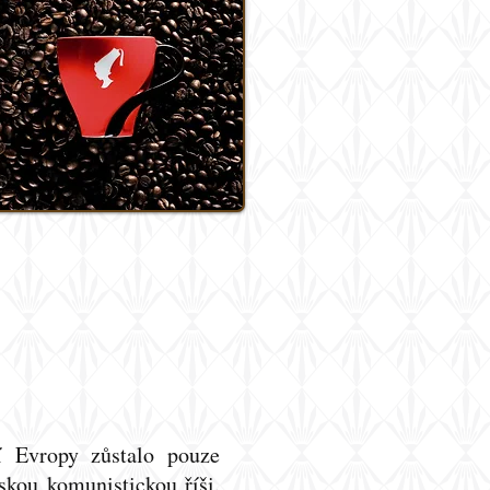
í Evropy zůstalo pouze
kou komunistickou říši.