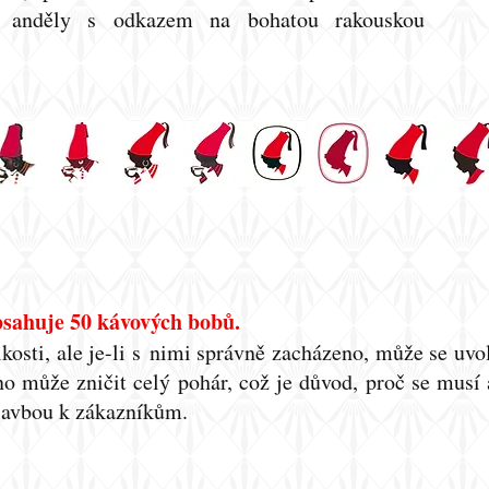
i anděly s odkazem na bohatou rakouskou
bsahuje 50 kávových bobů.
kosti, ale je-li s nimi správně zacházeno, může se uvo
no může zničit celý pohár, což je důvod, proč se musí
plavbou k zákazníkům.