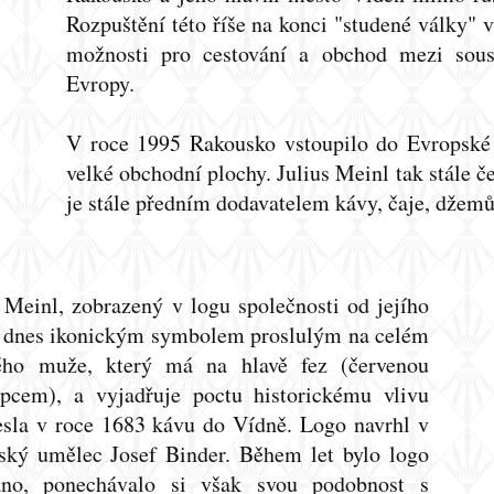
Rozpuštění této říše na konci "studené války" 
možnosti pro cestování a obchod mezi sou
Evropy.
V roce 1995 Rakousko vstoupilo do Evropské u
velké obchodní plochy. Julius Meinl tak stále č
je stále předním dodavatelem kávy, čaje, džemů
Meinl, zobrazený v logu společnosti od jejího
je dnes ikonickým symbolem proslulým na celém
ého muže, který má na hlavě fez (červenou
pcem), a vyjadřuje poctu historickému vlivu
nesla v roce 1683 kávu do Vídně. Logo navrhl v
ký umělec Josef Binder. Během let bylo logo
áno, ponechávalo si však svou podobnost s